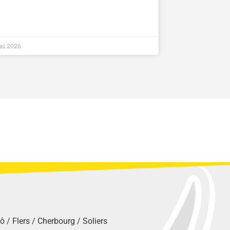
ai 2026
Lô
/
Flers
/
Cherbourg
/
Soliers