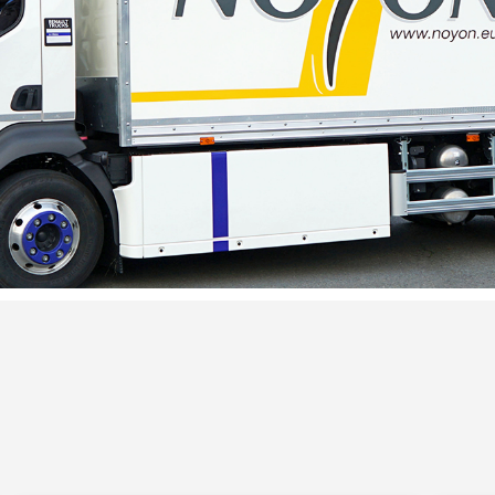
 aux enjeux actuels
premier véhicule 100% électrique pour des
 émission de CO2 & zéro bruit